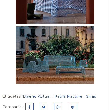
Etiquetas:
Diseño Actual
Paola Navone
Sillas
Compartir: