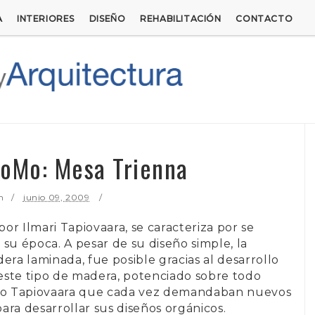
A
INTERIORES
DISEÑO
REHABILITACIÓN
CONTACTO
oMo: Mesa Trienna
n
junio 09, 2009
 por
Ilmari Tapiovaara
, se caracteriza por se
u época. A pesar de su diseño simple, la
era laminada, fue posible gracias al desarrollo
este tipo de madera, potenciado sobre todo
mo
Tapiovaara
que cada vez demandaban nuevos
para desarrollar sus diseños orgánicos.