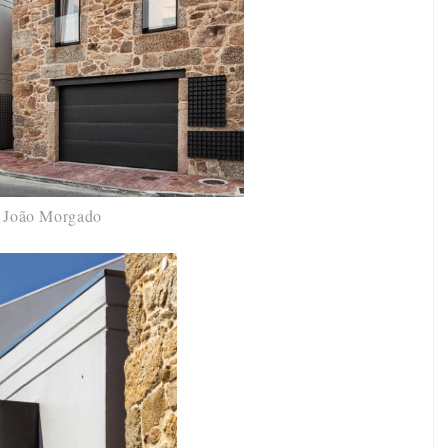
©
João Morgado