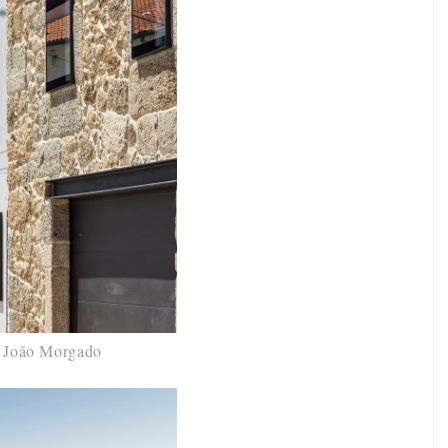
©
João Morgado