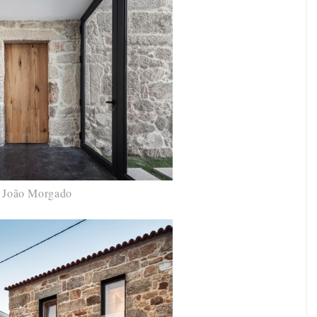
©
João Morgado