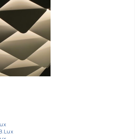
Lux
 B.Lux
Lux