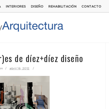
A
INTERIORES
DISEÑO
REHABILITACIÓN
CONTACTO
r)es de díez+díez diseño
ón
abril 16, 2012