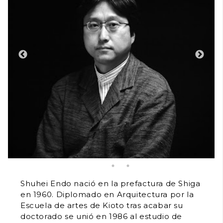
Shuhei Endo nació en la prefactura de Shiga
en 1960. Diplomado en Arquitectura por la
Escuela de artes de Kioto tras acabar su
doctorado se unió en 1986 al estudio de