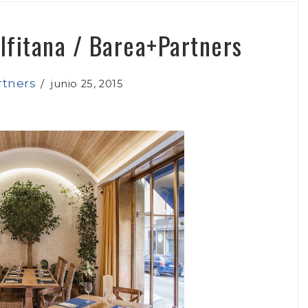
lfitana / Barea+Partners
rtners
/
junio 25, 2015